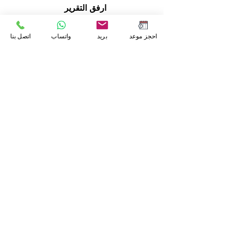
ارفق التقرير
حمل الملف
احجز موعد
بريد
واتساب
اتصل بنا
بحد أقصى 15 ميغا بايت
ارفق التقرير
حمل الملف
بحد أقصى 15 ميغا بايت
أوافق على الشروط والاحكام
عرض سياسة
الشروط والاستخدام
تكلفة هذه الخدمة 25 دولار
ارسل التقرير