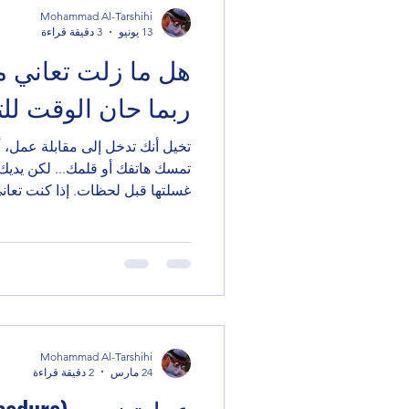
Mohammad Al-Tarshihi
13 يونيو
3 دقيقة قراءة
هل ما زلت تعاني م
ربما حان الوقت للت
تخيل أنك تدخل إلى مقابلة عمل، أ
تمسك هاتفك أو قلمك... لكن يديك م
غسلتها قبل لحظات. إذا كنت تعان
تعرف تماماً أن المشكلة ليست م
تؤثر على الثقة بالنفس، والحياة ا
وحتى العلاقات الشخصية. دعنا ن
معك واحد أو أكثر مما يلي؟ ☐ أ
تعرق يدي. ☐ أشعر بالإحراج عندما
☐ تتبلل أوراقي أو شاش
Mohammad Al-Tarshihi
24 مارس
2 دقيقة قراءة