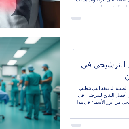
حالة قد تكون بسيطة وتتحسن
دخلاً عاجلاً. ما هي أعراض
 شيوعاً: ألم مفاجئ وحاد في
ي أخذ نفس عميق تسارع في
ب مفاجئ إذا ظهر ألم صدري
حالة فوراً. ما أسباب
 الترشيحي في
ن
لطبية الدقيقة التي تتطلب
 أفضل النتائج للمرضى. في
يحي من أبرز الأسماء في هذا
ومتميزة في جراحة الصدر
على خبرة الدكتور الترشيحي،
يمكن للمرضى الاستفادة من