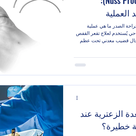
عملية نوس (Nuss Procedure):
 العملية
احة الصدر ما هي عملية
ي يُستخدم لعلاج تقعر القفص
إدخال قضيب معدني تحت عظم
عي. تتم العملية من خلال
اً مقارنة بالجراحة المفتوحة.
ليب، وتُعطي نتائج تجميلية
عملية نوس قبل العملية بأسبوع
عن التدخين تمامًا. إيقاف بعض
ة الزعترية عند
ية خطيرة؟