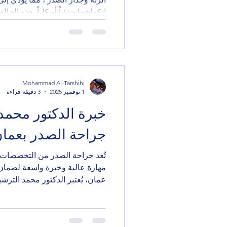
انكماشها جزئياً أو كلياً. هذه ال
تلقائياً، وقد تكون خطيرة وتحتاج ت
الاسترواح الصدري؟ أكثر الأعراض
الصدر ضيق في التنفس صعوبة ف
ضربات القلب أحياناً دوخة أو تع
مفاجئ مع ضيق نفس، يجب تقييم ال
Mohammad Al-Tarshihi
الاسترواح الصدري؟ 1️⃣ الاسترواح ا
1 نوفمبر 2025
3 دقيقة قراءة
خبرة الدكتور محمد
جراحة الصدر بعما
تُعد جراحة الصدر من التخصصات ا
مهارة عالية وخبرة واسعة لضمان
عمان، يُعتبر الدكتور محمد الترش
المجال، حيث يمتلك خبرة طويلة 
والرئة. في هذا المقال، سنتعرف 
أهم أنواع جراحات الصدر، وكيف 