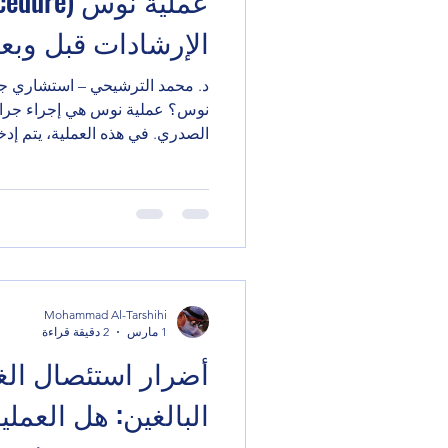
الإرشادات قبل وبعد
د. محمد الترشيحي – استشاري جر
نوس؟ عملية نوس هي إجراء جراح
الصدري. في هذه العملية، يتم 
القص لرفع الصدر إلى وضعه الطبي
شقوق صغيرة، مما يجعلها أقل تدخل
تُعتبر هذه الطريقة من أحدث الأسا
ووظيفية ممتازة. الإرشادات قبل 
التوقف عن التدخين: يجب التوقف 
الأدوية: مثل مميعات الدم، بعد ا
Mohammad Al-Tarshihi
1 مارس
2 دقيقة قراءة
أضرار استئصال الغد
البالغين: هل العمل