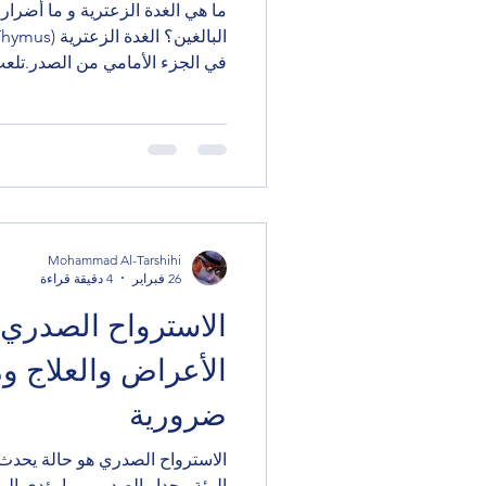
ما هي الغدة الزعترية و ما أضرار
في الجزء الأمامي من الصدر.تلعب 
لكن بعد سن البلوغ، يبدأ دورها بال
نسيج دهني مع التقدم في العمر. 
الزعترية؟ يتم إجراء عملية استئص
(Thymectomy) في الحالات
(Myasthenia Gravis) أورام الغدة
Mohammad Al-Tarshihi
26 فبراير
4 دقيقة قراءة
الاسترواح الصدري
الأعراض والعلاج و
ضرورية
الاسترواح الصدري هو حالة يحدث 
الرئة وجدار الصدر ، مما يؤدي إ