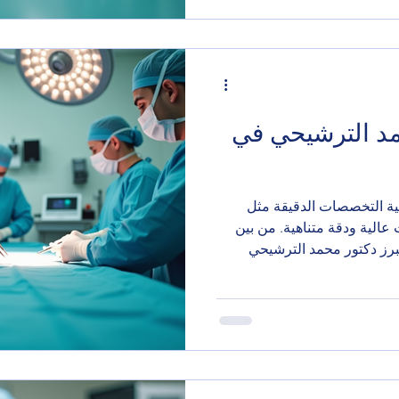
: من هو الدكتور محمد
لترشيحي بكونه من الأطباء
في عمان. يمتلك
حمد الترشيحي في
ية التخصصات الدقيقة مثل
عالية ودقة متناهية. من بين
يبرز دكتور محمد الترشيحي
قدموا خدمات متميزة في جراحة
أهم ما يميز د. محمد
سليط الضوء على خبراته،
 الخيار الأمثل للمرضى. دكتور
برة ومهارة في خدمة المرضى
اسعة في مجا