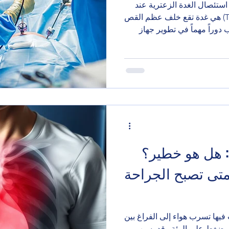
 استئصال الغدة الزعترية عند
البالغين؟ الغدة الزعترية (Thymus) هي غدة تقع خلف عظم القص
دوراً مهماً في تطوير جهاز
المناعة في مرحلة الطفولة ، خاصة في نضج الخلايا اللمفاوية T.
انخفاض تدريجياً، وتتحول إلى
متى يتم استئصال الغدة
ال الغدة الزعترية
 التالية: الوهن العضلي الوبيل
: هل هو خطير؟
متى تصبح الجراحة
فيها تسرب هواء إلى الفراغ بين
لى ضغط على الرئة وقد يسبب