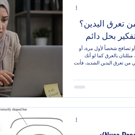
ن تعرق اليدين؟
فكير بحل دائم
و تصافح شخصاً لأول مرة، أو
بللتان بالعرق كما لو أنك
ي من تعرق اليدين الشديد، فأنت
جرد "تعرق طبيعي"، بل حالة
لاجتماعية، والعمل، والدراسة،
سألك بعض الأسئلة هل يحدث
تجنب مصافحة الآخرين بسبب
 يلاحظ الناس أن يدي مبللتان.