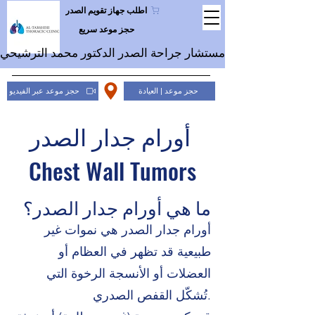
اطلب جهاز تقويم الصدر
حجز موعد سريع
مستشار جراحة الصدر الدكتور محمد الترشيحي
حجز موعد | العيادة
حجز موعد عبر الفيديو
أورام جدار الصدر
Chest Wall Tumors
ما هي أورام جدار الصدر؟
أورام جدار الصدر هي نموات غير
طبيعية قد تظهر في العظام أو
العضلات أو الأنسجة الرخوة التي
تُشكّل القفص الصدري.