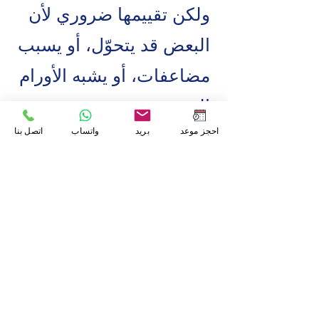
ولكن تقييمها ضروري لأن
البعض قد يتحوّل، أو يسبب
مضاعفات، أو يشبه الأورام
الخبيثة
احجز موعد
بريد
واتساب
اتصل بنا
.
متى يجب زيارة طبيب
جراحة الصدر
؟
عند ملاحظة كتلة أو تورم
في جدار الصدر
وجود ألم
مستمر أو متزايد
أعراض
تنفسية
نتائج تصوير