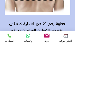
خطوة رقم 4: ضع اشارة X على
الخطوط الابطية الخلفية ثم قم
بقياس المسافة بينهما.
احجز موعد
بريد
واتساب
اتصل بنا