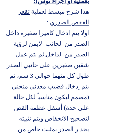
بعملية او اجراء نوس):
هذا شرح مبسط لعملية
تقعر
القفص الصدري
:
اولا يتم ادخال كاميرا صغيرة داخل
الصدر من الجانب الايمن لرؤية
الصدر من الداخل,ثم يتم عمل
شقين صغيرين على جانبي الصدر
طول كل منهما حوالي 3 سم، ثم
يتم إدخال قضيب معدني منحني
(مصمم ليكون مناسباً لكل حالة
على حدة) أسفل عظمة القص
لتصحيح الانخفاض ويتم تثبيته
بجدار الصدر بمثبت خاص من